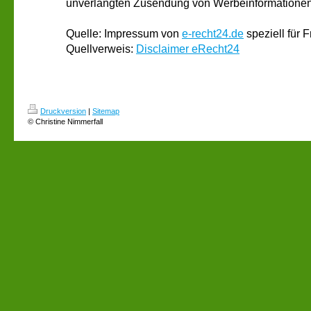
unverlangten Zusendung von Werbeinformationen,
Quelle: Impressum von
e-recht24.de
speziell für F
Quellverweis:
Disclaimer eRecht24
Druckversion
|
Sitemap
© Christine Nimmerfall